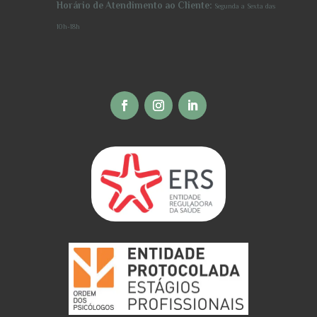
Horário de Atendimento ao Cliente:
Segunda a Sexta
das
10h-18h