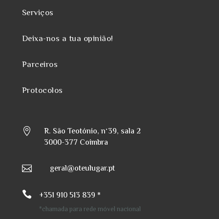
Serviços
Deixa-nos a tua opinião!
Parceiros
Protocolos
R. São Teotónio, nº39, sala 2

3000-377 Coimbra
geral@oteulugar.pt


+351 910 513 839 *
*chamada para rede móvel nacional