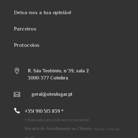
Deixa-nos a tua opinião!
Parceiros
Protocolos
R. São Teotónio, nº39, sala 2

3000-377 Coimbra
geral@oteulugar.pt


+351 910 513 839 *
*chamada para rede móvel nacional
Horário de Atendimento ao Cliente:
Segunda a Sexta
das