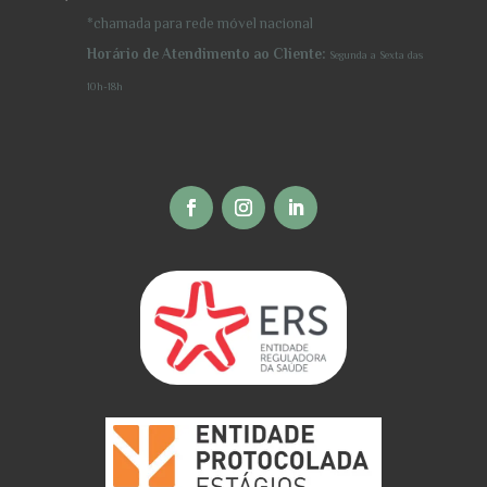
*chamada para rede móvel nacional
Horário de Atendimento ao Cliente:
Segunda a Sexta
das
10h-18h