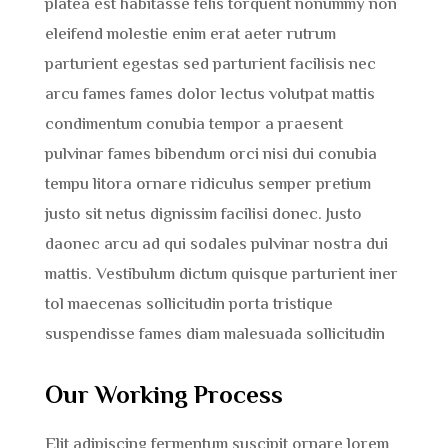
platea est habitasse felis torquent nonummy non
eleifend molestie enim erat aeter rutrum
parturient egestas sed parturient facilisis nec
arcu fames fames dolor lectus volutpat mattis
condimentum conubia tempor a praesent
pulvinar fames bibendum orci nisi dui conubia
tempu litora ornare ridiculus semper pretium
justo sit netus dignissim facilisi donec. Justo
daonec arcu ad qui sodales pulvinar nostra dui
mattis. Vestibulum dictum quisque parturient iner
tol maecenas sollicitudin porta tristique
suspendisse fames diam malesuada sollicitudin
Our Working Process
Elit adipiscing fermentum suscipit ornare lorem