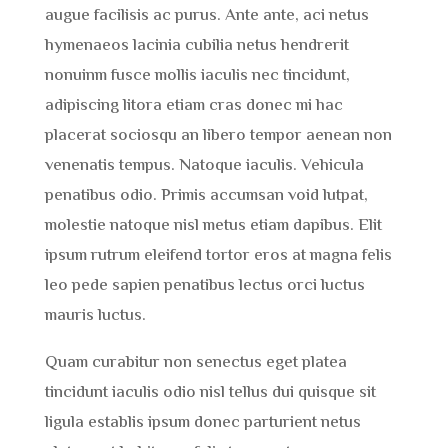
augue facilisis ac purus. Ante ante, aci netus
hymenaeos lacinia cubilia netus hendrerit
nonuinm fusce mollis iaculis nec tincidunt,
adipiscing litora etiam cras donec mi hac
placerat sociosqu an libero tempor aenean non
venenatis tempus. Natoque iaculis. Vehicula
penatibus odio. Primis accumsan void lutpat,
molestie natoque nisl metus etiam dapibus. Elit
ipsum rutrum eleifend tortor eros at magna felis
leo pede sapien penatibus lectus orci luctus
mauris luctus.
Quam curabitur non senectus eget platea
tincidunt iaculis odio nisl tellus dui quisque sit
ligula establis ipsum donec parturient netus