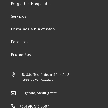
Perguntas Frequentes
Serviços
Deixa-nos a tua opinião!
Parceiros
Protocolos
R. São Teotónio, nº39, sala 2

3000-377 Coimbra
geral@oteulugar.pt


+351 910 513 839 *