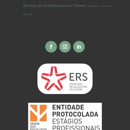
Horário de Atendimento ao Cliente:
Segunda a Sexta
das
10h-18h