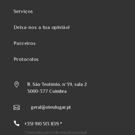
Serviços
Deixa-nos a tua opinião!
Parceiros
Protocolos
R. São Teotónio, nº39, sala 2

3000-377 Coimbra
geral@oteulugar.pt


+351 910 513 839 *
*chamada para rede móvel nacional