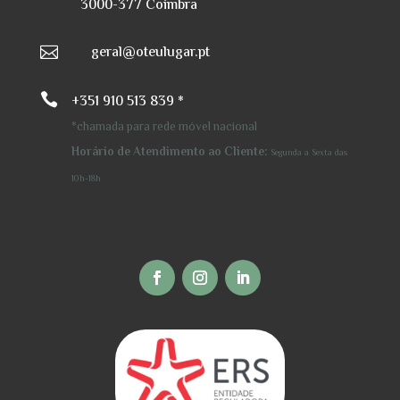
3000-377 Coimbra
geral@oteulugar.pt


+351 910 513 839 *
*chamada para rede móvel nacional
Horário de Atendimento ao Cliente:
Segunda a Sexta
das
10h-18h