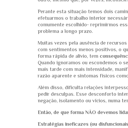
outro, mesmo que, por vezes, inconsci
Perante esta situação temos dois camin
efetuarmos o trabalho interior necessár
comumente escolhido- reprimirmos essa
problema a longo prazo.
Muitas vezes pela ausência de recurso
com sentimentos menos positivos, o que
forma rápida de alivio, tem
consequênci
Quando ignoramos ou escondemos o sen
mais tarde com mais intensidade, manife
razão aparente e sintomas físicos como
Além disso, dificulta relações interpess
pedir desculpas. Esse desconforto int
negação, isolamento ou vícios, numa ten
Então, de que forma NÃO devemos lida
Estratégias ineficazes (ou disfuncionais