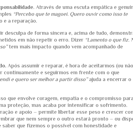
sponsabilidade
. Através de uma escuta empática e genuín
imples
“Percebo que te magoei. Quero ouvir como isso te
o e a reparação.
r desculpa de forma sincera e, acima de tudo, demonstr
tidos em não repetir o erro. Dizer
“Lamento o que fiz. 
sso”
tem mais impacto quando vem acompanhado de
do.
Após assumir e reparar, é hora de aceitarmos (ou não
ir continuamente e seguirmos em frente com o que
rendi e quero ser melhor a partir disso”
ajuda a encerrar o 
esso que envolve coragem, empatia e o compromisso par
ma proteção, mas acaba por intensificar o sofrimento.
ração e apoio – permite libertar esse peso e crescer co
lembrar que nem sempre o outro estará pronto – ou disp
 é saber que fizemos o possível com honestidade e