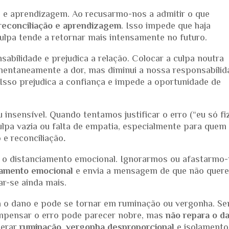
ão e aprendizagem. Ao recusarmo-nos a admitir o que
reconciliação e aprendizagem
. Isso impede que haja
ulpa tende a retornar mais intensamente no futuro.
nsabilidade e prejudica a relação. Colocar a culpa noutra
mentaneamente a dor, mas diminui a nossa responsabilid
Isso prejudica a confiança e impede a oportunidade de
u insensível. Quando tentamos justificar o erro (“eu só fi
lpa vazia ou falta de empatia, especialmente para quem 
e reconciliação
.
a o distanciamento emocional. Ignorarmos ou afastarmo
iamento emocional
e envia a mensagem de que não quer
ar-se ainda mais.
a o dano e pode se tornar em ruminação ou vergonha. Sen
pensar o erro pode parecer nobre, mas
não repara o d
gerar
ruminação, vergonha desproporcional
e isolamento