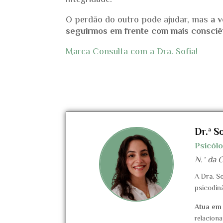
integridade.
O perdão do outro pode ajudar, mas
a 
seguirmos em frente com mais consciên
Marca Consulta com a Dra. Sofia!
Dr.ª S
Psicól
N.º da C
A Dra. So
psicodin
Atua em
relacion