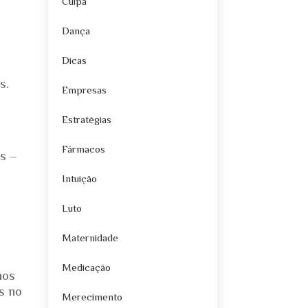
Culpa
Dança
Dicas
s.
Empresas
Estratégias
Fármacos
as –
Intuição
Luto
Maternidade
Medicação
mos
s no
Merecimento