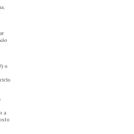
a,
ar
Não
!) o
ciclo
a
m a
osto