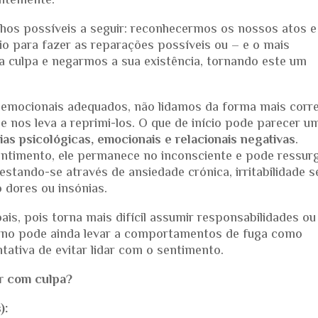
entemente.
hos possíveis a seguir: reconhecermos os nossos atos e
io para fazer as reparações possíveis ou – e o mais
 culpa e negarmos a sua existência, tornando este um
s emocionais adequados, não lidamos da forma mais corr
 nos leva a reprimi-los. O que de início pode parecer u
as psicológicas, emocionais e relacionais negativas
.
timento, ele permanece no inconsciente e pode ressurg
stando-se através de ansiedade crónica, irritabilidade 
 dores ou insónias.
oais, pois torna mais difícil assumir responsabilidades ou
erno pode ainda levar a comportamentos de fuga como
tativa de evitar lidar com o sentimento.
r com culpa?
):