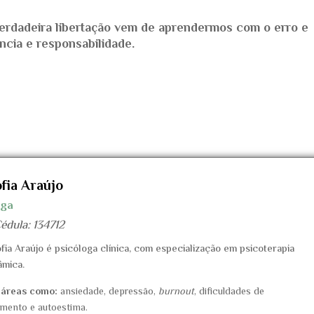
verdadeira libertação vem de aprendermos com o erro e
cia e responsabilidade.
ofia Araújo
oga
édula: 134712
fia Araújo é psicóloga clínica,
com especialização em psicoterapia
âmica.
 áreas como:
ansiedade, depressão,
burnout
, dificuldades de
amento e autoestima.