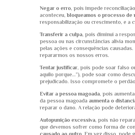
Negar o erro
, pois impede reconciliaç
aconteceu,
bloqueamos o processo de 
responsabilização ou crescimento, e a c
Transferir a culpa
, pois diminui a respo
pessoa ou nas circunstâncias alivia mo
pelas ações e consequências causadas. 
repararmos os nossos erros.
Tentar justificar
, pois pode soar falso o
aquilo porque…”), pode soar como descu
prejudicado. Isso compromete o perdão 
Evitar a pessoa magoada
, pois aument
da pessoa magoada
aumenta o distanc
reparar o dano. A relação pode deterior
Autopunição excessiva
, pois não repar
que devemos sofrer como forma de com
causado ao outro
. Em vez disso, pode 