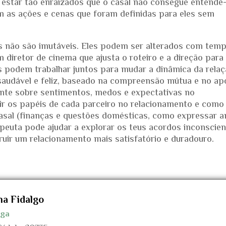
estar tão enraizados que o casal não consegue entendê-
as ações e cenas que foram definidas para eles sem
s não são imutáveis. Eles podem ser alterados com temp
iretor de cinema que ajusta o roteiro e a direção para
s podem trabalhar juntos para mudar a dinâmica da relaç
saudável e feliz, baseado na compreensão mútua e no ap
ente sobre sentimentos, medos e expectativas no
tir os papéis de cada parceiro no relacionamento e como 
casal (finanças e questões domésticas, como expressar 
apeuta pode ajudar a explorar os teus acordos inconscien
ruir um relacionamento mais satisfatório e duradouro.
na Fidalgo
oga