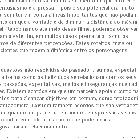
principais confusa, com o sentimento de que o roteiro
 entusiasmo e à pressa – pois o seu potencial era muito
a, sem ter em conta alíneas importantes que não podiam
to em que a vontade é de diminuir a distância ao máxim
vel. Rebobinando até meio desse filme, podemos observa
aram a este fim, em muitos casos prematuro, como os
os de diferentes percepções. Estes roteiros, mais ou
scientes que regem a dinâmica entre os personagens
uestões não resolvidas do passado, traumas, expectat
m a forma como os indivíduos se relacionam com os seus
s passadas, expectativas, medos e inseguranças que ca
er. Existem acordos em que um parceiro apoia o outro n
untos para alcançar objetivos em comum, como protagon
 antagonista. Existem também acordos que são verdadei
o é quando um parceiro tem medo de expressar as suas
o outro controle a relação, o que pode levar a
gosa para o relacionamento.