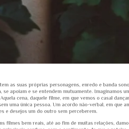
tem as suas próprias personagens, enredo e banda sono
, se apoiam e se entendem mutuamente. Imaginamos u
Aquela cena, daquele filme, em que vemos o casal dançar
sem uma única pessoa. Um acordo não-verbal, em que 
es e desejos um do outro sem perceberem.
ns filmes bem reais, até ao fim de muitas relações, damo