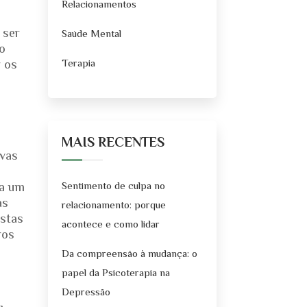
Relacionamentos
 ser
Saúde Mental
o
r os
Terapia
MAIS RECENTES
ivas
Sentimento de culpa no
da um
as
relacionamento: porque
istas
acontece e como lidar
ros
Da compreensão à mudança: o
papel da Psicoterapia na
Depressão