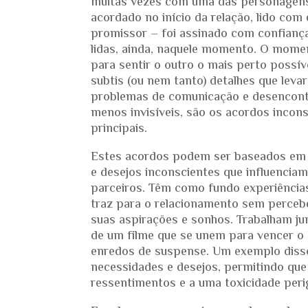
muitas vezes com uma das personagens 
acordado no início da relação, lido com
promissor – foi assinado com confianç
lidas, ainda, naquele momento. O momen
para sentir o outro o mais perto possí
subtis (ou nem tanto) detalhes que lev
problemas de comunicação e desencontr
menos invisíveis, são os acordos incon
principais.
Estes acordos podem ser baseados em q
e desejos inconscientes que influencia
parceiros. Têm como fundo experiência
traz para o relacionamento sem perceb
suas aspirações e sonhos. Trabalham j
de um filme que se unem para vencer o
enredos de suspense. Um exemplo diss
necessidades e desejos, permitindo que 
ressentimentos e a uma toxicidade peri