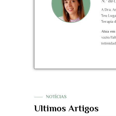
N.º da 
A Dra. A
Teu Luga
Terapia 
Atua em
vazio/fal
intimidad
NOTÍCIAS
Ultimos Artigos