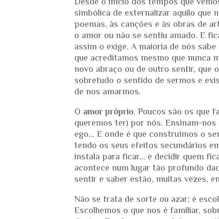
Desde o início dos tempos que vemos
simbólica de externalizar aquilo que
poemas, às canções e às obras de ar
o amor ou não se sentiu amado. E fi
assim o exige. A maioria de nós sabe
que acreditamos mesmo que nunca mai
novo abraço ou de outro sentir, que 
sobretudo o sentido de sermos e exi
de nos amarmos.
O
amor próprio
. Poucos são os que f
queremos ter) por nós. Ensinam-nos 
ego… E onde é que construímos o sent
tendo os seus efeitos secundários 
instala para ficar… e decidir quem f
acontece num lugar tão profundo daq
sentir e saber estão, muitas vezes, e
Não se trata de sorte ou azar; é escol
Escolhemos o que nos é familiar, sob