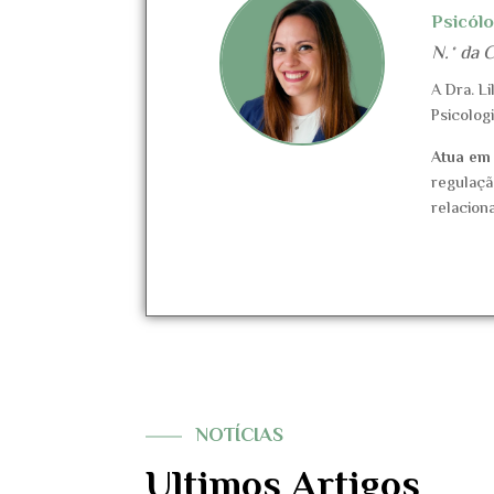
Psicól
N.º da 
A Dra. L
Psicolog
Atua em
regulaçã
relacion
NOTÍCIAS
Ultimos Artigos