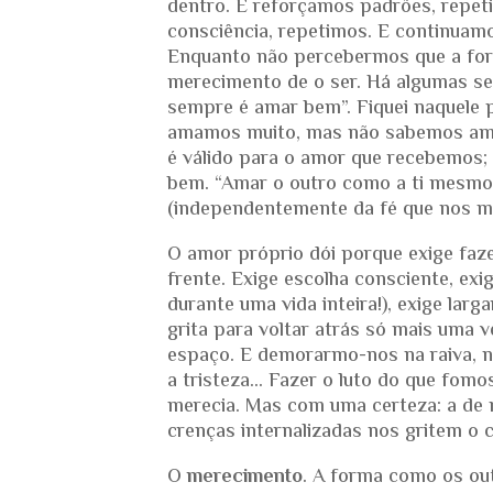
dentro. E reforçamos padrões, repet
consciência, repetimos. E continuamos
Enquanto não percebermos que a fo
merecimento de o ser. Há algumas s
sempre é amar bem”. Fiquei naquele p
amamos muito, mas não sabemos ama
é válido para o amor que recebemos
bem. “Amar o outro como a ti mesmo
(independentemente da fé que nos m
O amor próprio dói porque exige faz
frente. Exige escolha consciente, ex
durante uma vida inteira!), exige la
grita para voltar atrás só mais uma 
espaço. E demorarmo-nos na raiva, na
a tristeza… Fazer o luto do que fomos
merecia. Mas com uma certeza: a de 
crenças internalizadas nos gritem o 
O
merecimento
. A forma como os ou