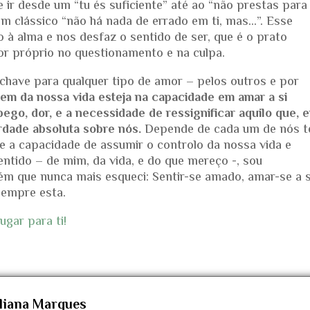
 ir desde um “tu és suficiente” até ao “não prestas para
m clássico “não há nada de errado em ti, mas…”. Esse
ho à alma e nos desfaz o sentido de ser, que é o prato
mor próprio no questionamento e na culpa.
chave para qualquer tipo de amor – pelos outros e por
gem da nossa vida esteja na capacidade em amar a si
ego, dor, e a necessidade de ressignificar aquilo que, 
rdade absoluta sobre nós.
Depende de cada um de nós t
 e a capacidade de assumir o controlo da nossa vida e
entido – de mim, da vida, e do que mereço -, sou
ém que nunca mais esqueci: Sentir-se amado, amar-se a s
sempre esta.
ugar para ti!
iliana Marques