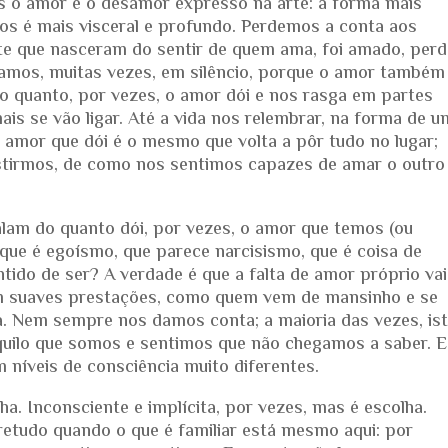
 o amor e o desamor expresso na arte: a forma mais
 nos é mais visceral e profundo. Perdemos a conta aos
te que nasceram do sentir de quem ama, foi amado, per
camos, muitas vezes, em silêncio, porque o amor também
 o quanto, por vezes, o amor dói e nos rasga em partes
s se vão ligar. Até a vida nos relembrar, na forma de u
o amor que dói é o mesmo que volta a pôr tudo no lugar;
stirmos, de como nos sentimos capazes de amar o outro
alam do quanto dói, por vezes, o amor que temos (ou
que é egoísmo, que parece narcisismo, que é coisa de
ido de ser? A verdade é que a falta de amor próprio vai
em suaves prestações, como quem vem de mansinho e se
ica. Nem sempre nos damos conta; a maioria das vezes, is
uilo que somos e sentimos que não chegamos a saber. E
m níveis de consciência muito diferentes.
ha. Inconsciente e implícita, por vezes, mas é escolha.
retudo quando o que é familiar está mesmo aqui: por