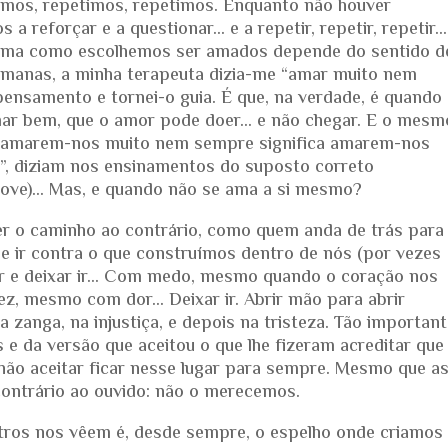
imos, repetimos, repetimos. Enquanto não houver
 a reforçar e a questionar… e a repetir, repetir, repetir…
rma como escolhemos ser amados depende do sentido d
emanas, a minha terapeuta dizia-me “amar muito nem
ensamento e tornei-o guia. É que, na verdade, é quando
r bem, que o amor pode doer… e não chegar. E o mesm
; amarem-nos muito nem sempre significa amarem-nos
”, diziam nos ensinamentos do suposto correto
ove)… Mas, e quando não se ama a si mesmo?
er o caminho ao contrário, como quem anda de trás para
ige ir contra o que construímos dentro de nós (por vezes
rgar e deixar ir… Com medo, mesmo quando o coração nos
vez, mesmo com dor… Deixar ir. Abrir mão para abrir
 zanga, na injustiça, e depois na tristeza. Tão importan
 e da versão que aceitou o que lhe fizeram acreditar que
não aceitar ficar nesse lugar para sempre. Mesmo que a
contrário ao ouvido: não o merecemos.
tros nos vêem é, desde sempre, o espelho onde criamos