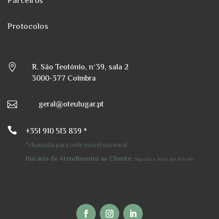
Parceiros
Protocolos
R. São Teotónio, nº39, sala 2

3000-377 Coimbra
geral@oteulugar.pt


+351 910 513 839 *
*chamada para rede móvel nacional
Horário de Atendimento ao Cliente:
Segunda a Sexta
das 10h-18h