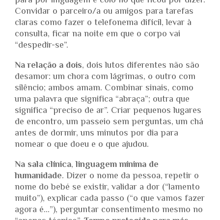
para pôr linguagem e colo no que ficou por dizer.
Convidar o parceiro/a ou amigos para tarefas
claras como fazer o telefonema difícil, levar à
consulta, ficar na noite em que o corpo vai
“despedir-se”.
Na relação a dois
, dois lutos diferentes não são
desamor: um chora com lágrimas, o outro com
silêncio; ambos amam. Combinar sinais, como
uma palavra que significa “abraça”; outra que
significa “preciso de ar”. Criar pequenos lugares
de encontro, um passeio sem perguntas, um chá
antes de dormir, uns minutos por dia para
nomear o que doeu e o que ajudou.
Na sala clínica
,
linguagem mínima de
humanidade
. Dizer o nome da pessoa, repetir o
nome do bebé se existir, validar a dor (“lamento
muito”), explicar cada passo (“o que vamos fazer
agora é…”), perguntar consentimento mesmo no