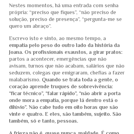
Nestes momentos, há uma entrada com senha
própria: “preciso que fiques”, “não preciso de
solução, preciso de presença”, “pergunta-me se
quero um abraço”.
Escrevo isto e sinto, ao mesmo tempo, a
empatia pelo peso do outro lado da história da
Joana.
Os profissionais exaustos, a girar pratos:
partos a acontecer, emergências que não
avisam, turnos que não acabam, salários que não
seduzem, colegas que emigraram, chefias a fazer
malabarismo.
Quando se trata toda a gente, o
coração aprende truques de sobrevivência:
“ficar técnico”, “falar rápido”, “não abrir a porta
onde mora a empatia, porque lá dentro está o
dilúvio”. Não cabe tudo em oito horas que são
vinte e quatro. E eles, são também, sujeito. São
também, só e tanto, pessoas.
A frieza não é, quase nunca, maldade. É como