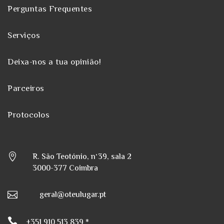
Perguntas Frequentes
Serviços
Deixa-nos a tua opinião!
Parceiros
Protocolos
R. São Teotónio, nº39, sala 2

3000-377 Coimbra
geral@oteulugar.pt


+351 910 513 839 *