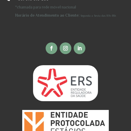
*chamada para rede móvel nacional
Horário de Atendimento ao Cliente:
Segunda a Sexta
das 10h-18h