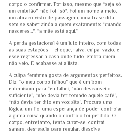
corpo o confirmar. Por isso, mesmo que “seja só
um embrião”, não foi “só”. Foi um nome a meio,
um abraço visto de passagem, uma frase dita
sem se saber ainda a quem exatamente: “quando
nasceres…”, “a mãe está aqui.”
A perda gestacional é um luto inteiro, com todas
as suas estações – choque, raiva, culpa, vazio, e
esse regressar a casa onde tudo lembra quem
não veio. E acabasse aí a lista.
A culpa feminina gosta de argumentos perfeitos.
Diz: “o meu corpo falhou” que é um bom
eufemismo para “eu falhei, “não descansei o
suficiente”, “não devia ter tomado aquele café”,
“não devia ter dito em voz alta”. Procura uma
lógica, um fio, uma esperança de poder controlar
alguma coisa quando o controlo foi perdido. O
corpo, entretanto, tenta curar-se: contrai,
sangra, desregula para regular, dissolve